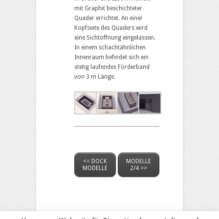
mit Graphit beschichteter
Quader errichtet. An einer
Kopfseite des Quaders wird
eine Sichtöffnung eingelassen.
In einem schachtähnlichen
Innenraum befindet sich ein
stetig laufendes Förderband
von 3 m Länge.
<< DOCK
MODELLE
MODELLE
2/4 >>
Mic Enneper | Linden Strasse 113 |